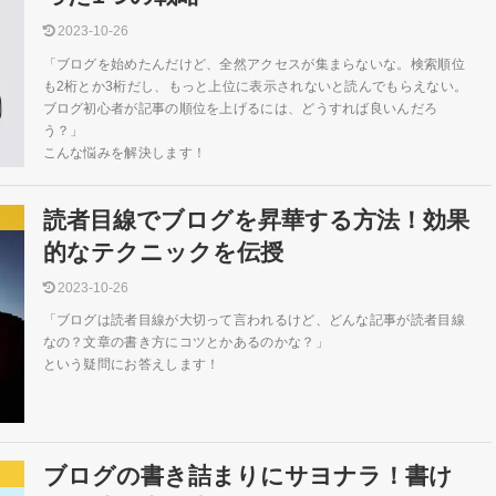
2023-10-26
「ブログを始めたんだけど、全然アクセスが集まらないな。検索順位
も2桁とか3桁だし、もっと上位に表示されないと読んでもらえない。
ブログ初心者が記事の順位を上げるには、どうすれば良いんだろ
う？」
こんな悩みを解決します！
読者目線でブログを昇華する方法！効果
的なテクニックを伝授
2023-10-26
「ブログは読者目線が大切って言われるけど、どんな記事が読者目線
なの？文章の書き方にコツとかあるのかな？」
という疑問にお答えします！
ブログの書き詰まりにサヨナラ！書け