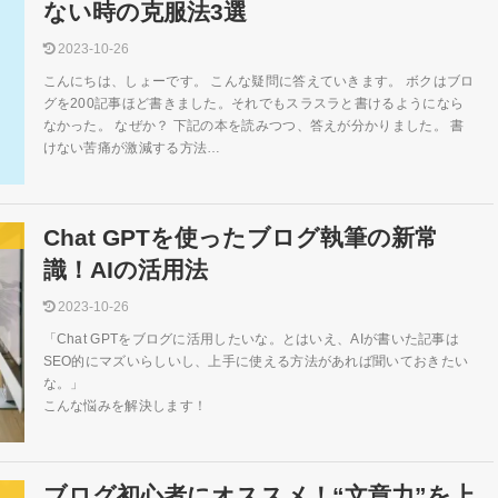
ない時の克服法3選
2023-10-26
こんにちは、しょーです。 こんな疑問に答えていきます。 ボクはブロ
グを200記事ほど書きました。それでもスラスラと書けるようになら
なかった。 なぜか？ 下記の本を読みつつ、答えが分かりました。 書
けない苦痛が激減する方法…
Chat GPTを使ったブログ執筆の新常
識！AIの活用法
2023-10-26
「Chat GPTをブログに活用したいな。とはいえ、AIが書いた記事は
SEO的にマズいらしいし、上手に使える方法があれば聞いておきたい
な。」
こんな悩みを解決します！
ブログ初心者にオススメ！“文章力”を上